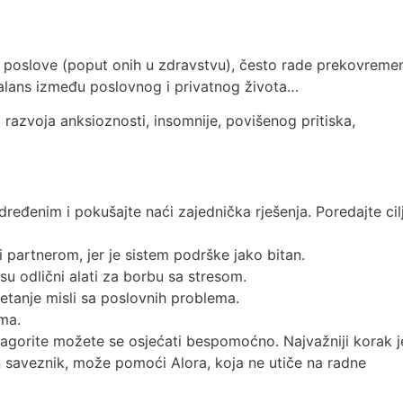
e poslove (poput onih u zdravstvu), često rade prekovreme
lans između poslovnog i privatnog života…
 razvoja anksioznosti, insomnije, povišenog pritiska,
ređenim i pokušajte naći zajednička rješenja. Poredajte cil
 partnerom, jer je sistem podrške jako bitan.
 su odlični alati za borbu sa stresom.
etanje misli sa poslovnih problema.
ma.
agorite možete se osjećati bespomoćno. Najvažniji korak j
n saveznik, može pomoći Alora, koja ne utiče na radne