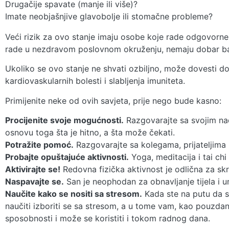
Drugačije spavate (manje ili više)?
Imate neobjašnjive glavobolje ili stomačne probleme?
Veći rizik za ovo stanje imaju osobe koje rade odgovorn
rade u nezdravom poslovnom okruženju, nemaju dobar ba
Ukoliko se ovo stanje ne shvati ozbiljno, može dovesti do
kardiovaskularnih bolesti i slabljenja imuniteta.
Primijenite neke od ovih savjeta, prije nego bude kasno:
Procijenite svoje mogućnosti.
Razgovarajte sa svojim nad
osnovu toga šta je hitno, a šta može čekati.
Potražite pomoć.
Razgovarajte sa kolegama, prijateljima i
Probajte opuštajuće aktivnosti.
Yoga, meditacija i tai chi
Aktivirajte se!
Redovna fizička aktivnost je odlična za skr
Naspavajte se.
San je neophodan za obnavljanje tijela i u
Naučite kako se nositi sa stresom.
Kada ste na putu da s
naučiti izboriti se sa stresom, a u tome vam, kao pouzda
sposobnosti i može se koristiti i tokom radnog dana.