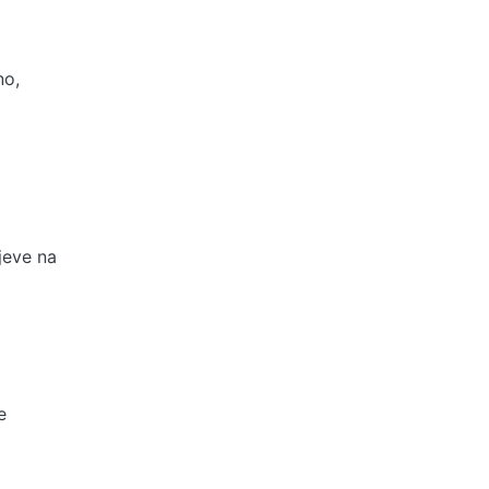
no,
jeve na
e