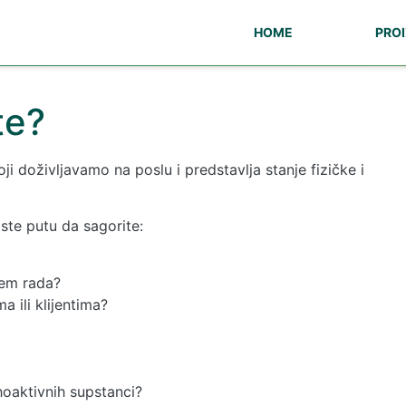
HOME
PROI
te?
ji doživljavamo na poslu i predstavlja stanje fizičke i
ste putu da sagorite:
jem rada?
ma ili klijentima?
hoaktivnih supstanci?