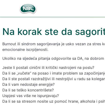
Na korak ste da sagori
Burnout ili sindrom sagorijevanja je usko vezan za stres ko
emocionalne iscrpljenosti.
Ukoliko na sljedeća pitanja odgovorite sa DA, na dobrom 
Jeste li postali cinični ili kritički nastrojeni na poslu?
Da li se „vučete“ na posao i imate problem sa započinjan
Da li ste postali razdražljivi ili nestrpljivi u radu sa kolega
Da li vam nedostaje energije?
Da li se teško koncentrišete?
Uspjesi vas više ne ispunjavaju?
Da li se sa stresom nosite uz pomoć hrane, alkohola i psi