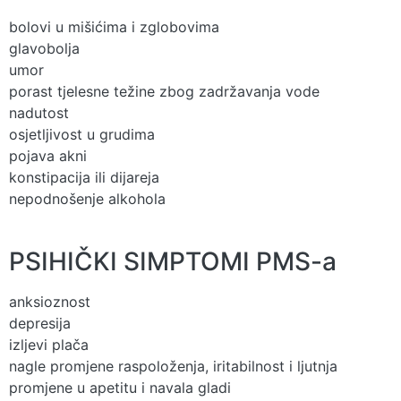
bolovi u mišićima i zglobovima
glavobolja
umor
porast tjelesne težine zbog zadržavanja vode
nadutost
osjetljivost u grudima
pojava akni
konstipacija ili dijareja
nepodnošenje alkohola
PSIHIČKI SIMPTOMI PMS-a
anksioznost
depresija
izljevi plača
nagle promjene raspoloženja, iritabilnost i ljutnja
promjene u apetitu i navala gladi