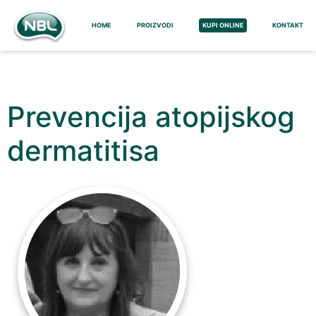
HOME
PROIZVODI
KUPI ONLINE
KONTAKT
Prevencija atopijskog
dermatitisa