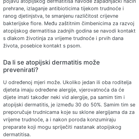
pojavu atopijskog dermatitisa navode zapadnjački način
prehrane, izlaganje antibioticima tijekom trudnoće i
ranog djetinjstva, te smanjenu različitost crijevne
bakterijske flore. Među zaštitnim čimbenicima za razvoj
atopijskog dermatitisa zadnjih godina se navodi kontakt
s dlakom životinja za vrijeme trudnoće i prvih dana
života, posebice kontakt s psom.
Da li se atopijski dermatitis može
prevenirati?
U određenoj mjeri može. Ukoliko jedan ili oba roditelja
djeteta imaju određene alergije, vjerovatnoća da će
dijete imati također neki vid alergije, pa samim tim i
atopijski dermatitis, je između 30 do 50%. Samim tim se
preporučuje trudnicama koje su sklone alergijama da za
vrijeme trudnoće, a i nakon poroda konzumiraju
preparate koji mogu spriječiti nastanak atopijskog
dermatitisa.