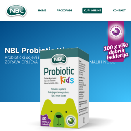
HOME
PROIZVODI
KUPI ONLINE
KONTAKT
NBL Probiotic Kids
Probiotički sojevi i prebiotici
ZDRAVA CRIJEVA – ZDRAV ORGANIZAM OD MALIH NOGU