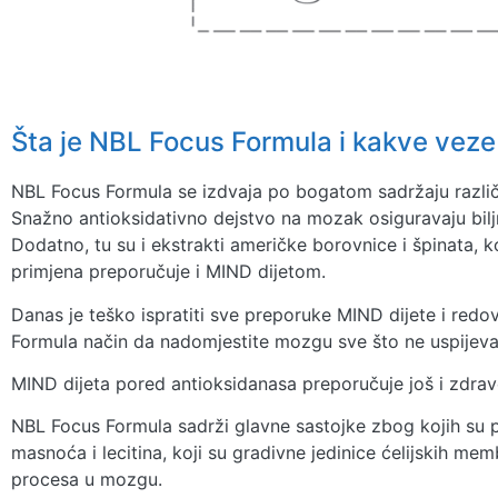
Šta je NBL Focus Formula i kakve vez
NBL Focus Formula se izdvaja po bogatom sadržaju različit
Snažno antioksidativno dejstvo na mozak osiguravaju biljn
Dodatno, tu su i ekstrakti američke borovnice i špinata, 
primjena preporučuje i MIND dijetom.
Danas je teško ispratiti sve preporuke MIND dijete i redo
Formula način da nadomjestite mozgu sve što ne uspijeva
MIND dijeta pored antioksidanasa preporučuje još i zdrave
NBL Focus Formula sadrži glavne sastojke zbog kojih su 
masnoća i lecitina, koji su gradivne jedinice ćelijskih me
procesa u mozgu.