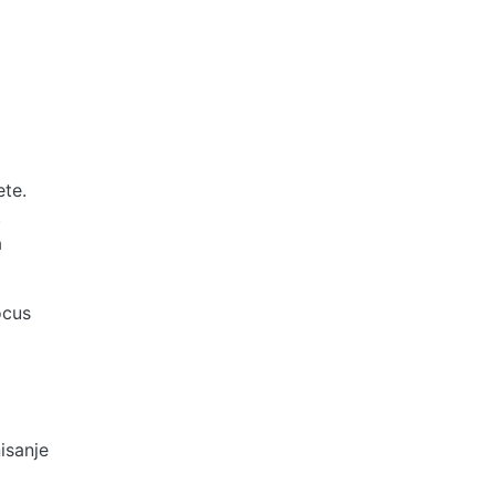
ete.
.
a
ocus
isanje