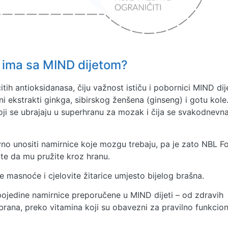
e ima sa MIND dijetom?
ih antioksidanasa, čiju važnost ističu i pobornici MIND dij
i ekstrakti ginkga, sibirskog ženšena (ginseng) i gotu kole
koji se ubrajaju u superhranu za mozak i čija se svakodnevn
vno unositi namirnice koje mozgu trebaju, pa je zato NBL F
te da mu pružite kroz hranu.
 masnoće i cjelovite žitarice umjesto bijelog brašna.
pojedine namirnice preporučene u MIND dijeti – od zdravih
mbrana, preko vitamina koji su obavezni za pravilno funkcion