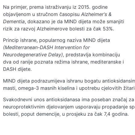
Na primjer, prema istraživanju iz 2015. godine
objavljenom u stručnom časopisu
Alzheimer‘s &
Dementia
, dokazano je da MIND dijeta može smanjiti
rizik za razvoj Alzheimerove bolesti za čak 53%.
Princip ishrane, popularnog naziva MIND dijeta
(Mediterranean-DASH Intervention for
Neurodegenerative Delay),
predstavlja kombinaciju
dva od ranije poznata režima ishrane, mediteranske i
DASH dijete.
MIND dijeta podrazumijeva ishranu bogatu antioksidansim
masti, omega-3 masnih kiselina i upotrebu cjelovitih žitari
Svakodnevni unos antioksidanasa ima poseban značaj za 
neuroprotektivnim djelovanjem usporavaju propadanje spoz
bolesti, poput demencije, u prosjeku za čak 7,4 godina.