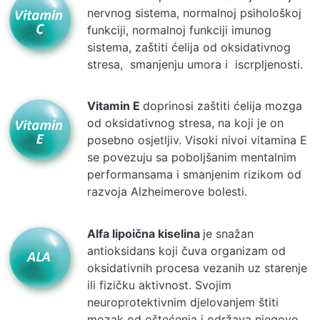
nervnog sistema, normalnoj psihološkoj
funkciji, normalnoj funkciji imunog
sistema, zaštiti ćelija od oksidativnog
stresa, smanjenju umora i iscrpljenosti.
Vitamin E
doprinosi zaštiti ćelija mozga
od oksidativnog stresa, na koji je on
posebno osjetljiv. Visoki nivoi vitamina E
se povezuju sa poboljšanim mentalnim
performansama i smanjenim rizikom od
razvoja Alzheimerove bolesti.
Alfa lipoična kiselina
je snažan
antioksidans koji čuva organizam od
oksidativnih procesa vezanih uz starenje
ili fizičku aktivnost. Svojim
neuroprotektivnim djelovanjem štiti
mozak od oštećenja i održava njegove