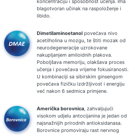
koncentraciju i sposobnost učenja. Ima
blagotvoran učinak na raspoloženje i
libido.
Dimetilaminoetanol
povećava nivo
acetilholina u mozgu, te štiti mozak od
neurodegeneracije uzrokovane
nakupljanjem amiloidnih plakova.
Poboljšava memoriju, olakšava proces
učenja i povećava vrijeme fokusiranosti.
U kombinaciji sa sibirskim ginsengom
povećava fizičku izdržljivost i energiju
već nakon 6 sedmica primjene.
Američka borovnica
, zahvaljujući
visokom udjelu antocijanina je jedan od
najsnažnijih prirodnih antioksidanasa.
Borovnice promoviraju rast nervnog