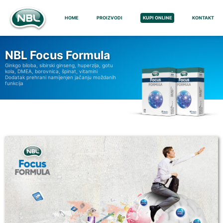
HOME
PROIZVODI
KUPI ONLINE
KONTAKT
NBL Focus Formula
Ginkgo biloba, sibirski ginseng, huperzija, gotu
kola, DMEA, borovnica, špinat, vitamini
Dodatak prehrani namijenjen jačanju moždanih
funkcija