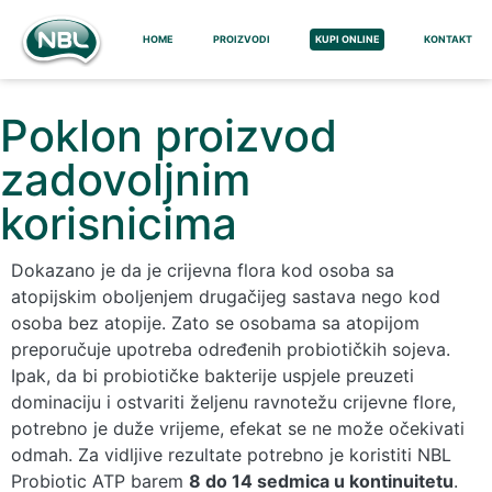
HOME
PROIZVODI
KUPI ONLINE
KONTAKT
Poklon proizvod
zadovoljnim
korisnicima
Dokazano je da je crijevna flora kod osoba sa
atopijskim oboljenjem drugačijeg sastava nego kod
osoba bez atopije. Zato se osobama sa atopijom
preporučuje upotreba određenih probiotičkih sojeva.
Ipak, da bi probiotičke bakterije uspjele preuzeti
dominaciju i ostvariti željenu ravnotežu crijevne flore,
potrebno je duže vrijeme, efekat se ne može očekivati
odmah. Za vidljive rezultate potrebno je koristiti NBL
Probiotic ATP barem
8 do 14 sedmica u kontinuitetu
.