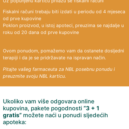
Uz popunjenu karticu prilažu se fiskalni računi
Fiskalni računi trebaju biti izdati u periodu od 4 mjeseca
od prve kupovine
Poklon proizvod, u istoj apoteci, preuzima se najdalje u
roku od 20 dana od prve kupovine
Ovom ponudom, pomažemo vam da ostanete dosljedni
terapiji i da je se pridržavate na ispravan način.
Pitajte vašeg farmaceuta za NBL posebnu ponudu i
preuzmite svoju NBL karticu.
Ukoliko vam više odgovara online
kupovina, pakete pogodnosti
“3 + 1
gratis”
možete naći u ponudi sljedećih
apoteka: