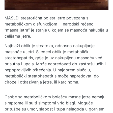
MASLD,
steatotična bolest jetre povezana s
metaboličkom disfunkcijom
ili narodski rečeno
“masna jetra” je stanje u kojem se masnoća nakuplja u
ćelijama jetre.
Najblaži oblik je steatoza, odnosno nakupljanje
masnoće u jetri. Sljedeći oblik je metabolički
steatohepatitis, gdje je uz nakupljenu masnoću već
prisutna i upala. Može napredovati do zastrašujućih i
nepopravljivih oštećenja. U najgorem slučaju,
metabolički steatohepatitis može napredovati do
ciroze i otkazivanja jetre, ili karcinoma.
Osobe sa metaboličkom bolešću masne jetre nemaju
simptome ili su ti simptomi vrlo blagi. Moguće
pritužbe su umor, slabost i tupa nelagoda u gornjem