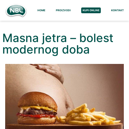
HOME
PROIZVODI
KUPI ONLINE
KONTAKT
Masna jetra – bolest
modernog doba