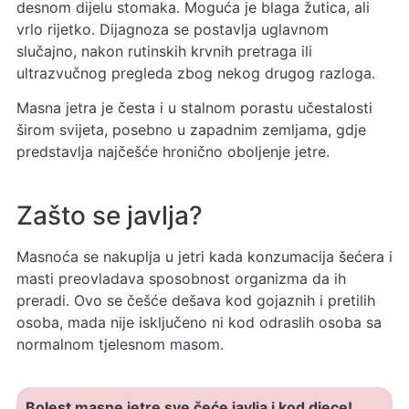
desnom dijelu stomaka. Moguća je blaga žutica, ali
vrlo rijetko. Dijagnoza se postavlja uglavnom
slučajno, nakon rutinskih krvnih pretraga ili
ultrazvučnog pregleda zbog nekog drugog razloga.
Masna jetra je česta i u stalnom porastu učestalosti
širom svijeta, posebno u zapadnim zemljama, gdje
predstavlja najčešće hronično oboljenje jetre.
Zašto se javlja?
Masnoća se nakuplja u jetri kada konzumacija šećera i
masti preovladava sposobnost organizma da ih
preradi. Ovo se češće dešava kod gojaznih i pretilih
osoba, mada nije isključeno ni kod odraslih osoba sa
normalnom tjelesnom masom.
Bolest masne jetre sve čeće javlja i kod djece!