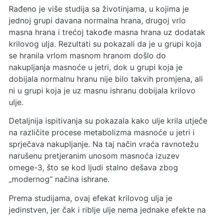
Rađeno je više studija sa životinjama, u kojima je
jednoj grupi davana normalna hrana, drugoj vrlo
masna hrana i trećoj takođe masna hrana uz dodatak
krilovog ulja. Rezultati su pokazali da je u grupi koja
se hranila vrlom masnom hranom došlo do
nakupljanja masnoće u jetri, dok u grupi koja je
dobijala normalnu hranu nije bilo takvih promjena, ali
ni u grupi koja je uz masnu ishranu dobijala krilovo
ulje.
Detaljnija ispitivanja su pokazala kako ulje krila utječe
na različite procese metabolizma masnoće u jetri i
sprječava nakupljanje. Na taj način vraća ravnotežu
narušenu pretjeranim unosom masnoća izuzev
omege-3, što se kod ljudi stalno dešava zbog
„modernog“ načina ishrane.
Prema studijama, ovaj efekat krilovog ulja je
jedinstven, jer čak i riblje ulje nema jednake efekte na