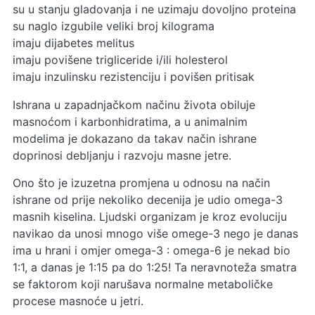
su u stanju gladovanja i ne uzimaju dovoljno proteina
su naglo izgubile veliki broj kilograma
imaju dijabetes melitus
imaju povišene trigliceride i/ili holesterol
imaju inzulinsku rezistenciju i povišen pritisak
Ishrana u zapadnjačkom načinu života obiluje
masnoćom i karbonhidratima, a u animalnim
modelima je dokazano da takav način ishrane
doprinosi debljanju i razvoju masne jetre.
Ono što je izuzetna promjena u odnosu na način
ishrane od prije nekoliko decenija je udio omega-3
masnih kiselina. Ljudski organizam je kroz evoluciju
navikao da unosi mnogo više omege-3 nego je danas
ima u hrani i omjer omega-3 : omega-6 je nekad bio
1:1, a danas je 1:15 pa do 1:25! Ta neravnoteža smatra
se faktorom koji narušava normalne metaboličke
procese masnoće u jetri.