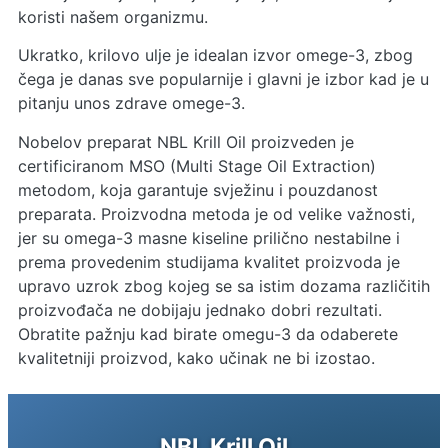
koristi našem organizmu.
Ukratko, krilovo ulje je idealan izvor omege-3, zbog
čega je danas sve popularnije i glavni je izbor kad je u
pitanju unos zdrave omege-3.
Nobelov preparat NBL Krill Oil proizveden je
certificiranom MSO (Multi Stage Oil Extraction)
metodom, koja garantuje svježinu i pouzdanost
preparata. Proizvodna metoda je od velike važnosti,
jer su omega-3 masne kiseline prilično nestabilne i
prema provedenim studijama kvalitet proizvoda je
upravo uzrok zbog kojeg se sa istim dozama različitih
proizvođača ne dobijaju jednako dobri rezultati.
Obratite pažnju kad birate omegu-3 da odaberete
kvalitetniji proizvod, kako učinak ne bi izostao.
NBL Krill Oil