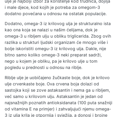
ulje je najbolji izbor za korištenje kod trudnica, dojilja
i male djece, kod kojih je potreba za omegom-3
dodatno povećana u odnosu na ostatak populacije.
Dodatno, omega-3 iz krilovog ulja je strukturalno ista
kao ona koja se nalazi u našim ćelijama, dok je
omega-3 u ribljem ulju u obliku triglicerida. Zbog ovih
razlika u strukturi ljudski organizam će mnogo više i
bolje iskoristiti omegu-3 iz krilovog ulja. Dakle, nije
bitno samo koliko omege-3 neki preparat sadrži,
nego u kojem je obliku, pa je krilovo ulje u tom
pogledu u prednosti u odnosu na riblje.
Riblje ulje je uobičajeno žučkaste boje, dok je krilovo
ulje crvenkaste boje. Ova crvena boja dolazi od
sastojka koji se zove astaksantin i nema ga u ribljem,
već samo u krilovom ulju. Astaksantin je jedan od
najsnažnijih poznatih antioksidanata (100 puta snažniji
od vitamina E na primjer) i zahvaljujući njemu omega-
3 iz ulja krila je otpornija i svježija, a donosi i brojne