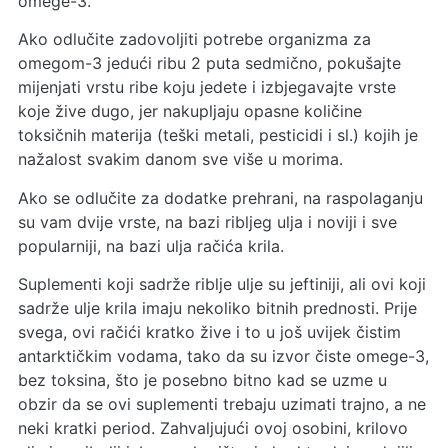
omege-3.
Ako odlučite zadovoljiti potrebe organizma za
omegom-3 jedući ribu 2 puta sedmično, pokušajte
mijenjati vrstu ribe koju jedete i izbjegavajte vrste
koje žive dugo, jer nakupljaju opasne količine
toksičnih materija (teški metali, pesticidi i sl.) kojih je
nažalost svakim danom sve više u morima.
Ako se odlučite za dodatke prehrani, na raspolaganju
su vam dvije vrste, na bazi ribljeg ulja i noviji i sve
popularniji, na bazi ulja račića krila.
Suplementi koji sadrže riblje ulje su jeftiniji, ali ovi koji
sadrže ulje krila imaju nekoliko bitnih prednosti. Prije
svega, ovi račići kratko žive i to u još uvijek čistim
antarktičkim vodama, tako da su izvor čiste omege-3,
bez toksina, što je posebno bitno kad se uzme u
obzir da se ovi suplementi trebaju uzimati trajno, a ne
neki kratki period. Zahvaljujući ovoj osobini, krilovo