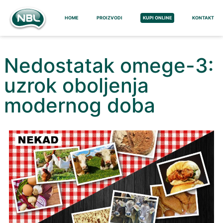
HOME
PROIZVODI
KUPI ONLINE
KONTAKT
Nedostatak omege-3:
uzrok oboljenja
modernog doba