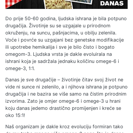
Do prije 50-60 godina, ljudska ishrana je bila potpuno
drugačija. Životinje su se uzgajale u prirodnom
okruženju, na suncu, pašnjacima, u obilju zelenila.
Voće i povrće su uzgajani bez genetske modifikacije
ili upotrebe hemikalija i sve je bilo čisto i bogato
omegom-3. Ljudska vrsta je dakle evoluirala na
ishrani koja je sadržala jednaku količinu omege-6 i
omege-3, 1:1.
Danas je sve drugačije – životinje čitav svoj život ne
vide ni sunce ni zelenilo, a i njihova ishrana je potpuno
drugačija i ne bazira se više samo na čistim prirodnim
izvorima. Zato je omjer omege-6 i omege-3 u hrani
koju danas jedemo drastično promijenjen i kreće se
oko 15:1!
Naš organizam je dakle kroz evoluciju formiran tako